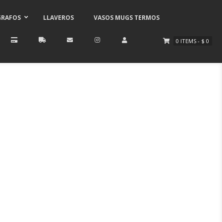
GRAFOS
LLAVEROS
VASOS MUGS TERMOS
0
ITEMS
-
$
0