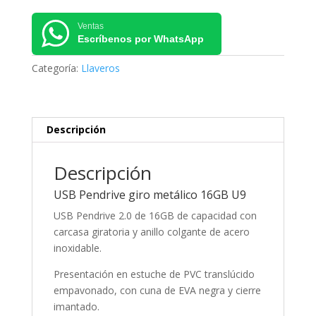
metálico
16GB
Ventas
U9
Escríbenos por WhatsApp
cantidad
Categoría:
Llaveros
Descripción
Descripción
USB Pendrive giro metálico 16GB U9
USB Pendrive 2.0 de 16GB de capacidad con
carcasa giratoria y anillo colgante de acero
inoxidable.
Presentación en estuche de PVC translúcido
empavonado, con cuna de EVA negra y cierre
imantado.