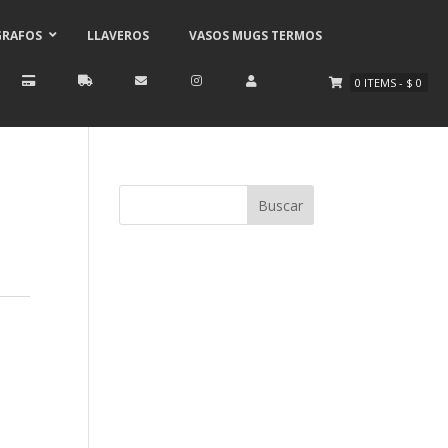
GRAFOS
LLAVEROS
VASOS MUGS TERMOS
0
ITEMS
-
$
0