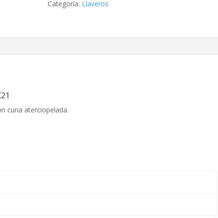
Categoría:
Llaveros
K21
n cuna aterciopelada.
.