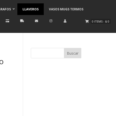
GRAFOS
LLAVEROS
VASOS MUGS TERMOS
0
ITEMS
-
$
0
o