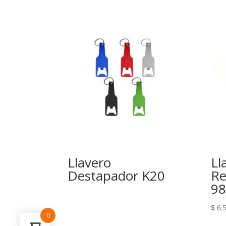
Llavero
Ll
Destapador K20
Re
98
$
6.
0