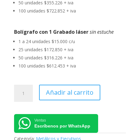
50 unidades $355.226 + iva
100 unidades $722.852 + iva
Bolígrafo con 1 Grabado láser
sin estuche
1 a 24 unidades $15.000 c/u
25 unidades $172.850 + iva
50 unidades $316.226 + iva
100 unidades $612.453 + iva
Bolígrafo
Añadir al carrito
Metálico
B40
cantidad
Ventas
Escríbenos por WhatsApp
Categoría:
Metálicos y Ejecutivos