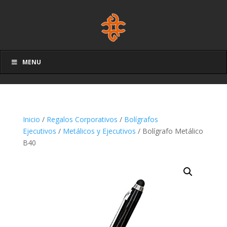
MENU
Inicio
/
Regalos Corporativos
/
Bolígrafos
Ejecutivos
/
Metálicos y Ejecutivos
/ Bolígrafo Metálico
B40