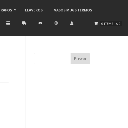
GRAFOS
LLAVEROS
VASOS MUGS TERMOS
0
ITEMS
-
$
0