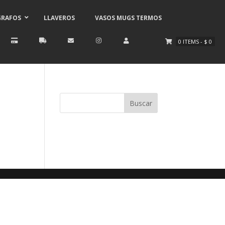
GRAFOS
LLAVEROS
VASOS MUGS TERMOS
0
ITEMS
-
$
0