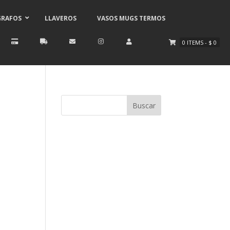
GRAFOS
LLAVEROS
VASOS MUGS TERMOS
0
ITEMS
-
$
0