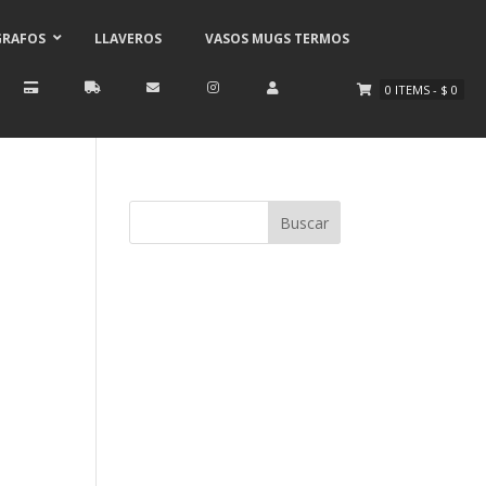
GRAFOS
LLAVEROS
VASOS MUGS TERMOS
0
ITEMS
-
$
0