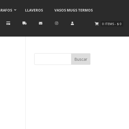
GRAFOS
LLAVEROS
VASOS MUGS TERMOS
0
ITEMS
-
$
0