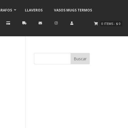
GRAFOS
LLAVEROS
VASOS MUGS TERMOS
0
ITEMS
-
$
0