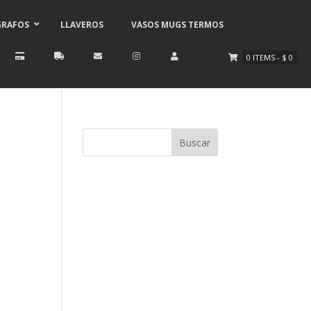
GRAFOS
LLAVEROS
VASOS MUGS TERMOS
0
ITEMS
-
$
0