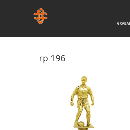
GRABA
rp 196