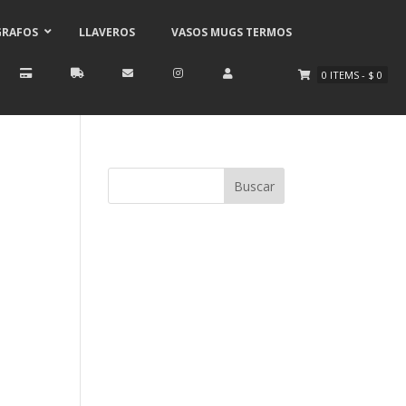
GRAFOS
LLAVEROS
VASOS MUGS TERMOS
0
ITEMS
-
$
0