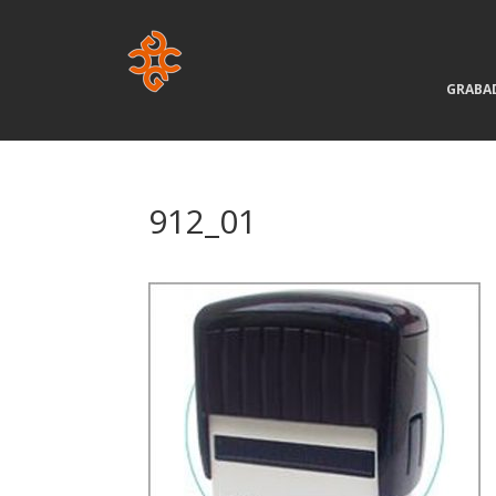
GRABA
912_01