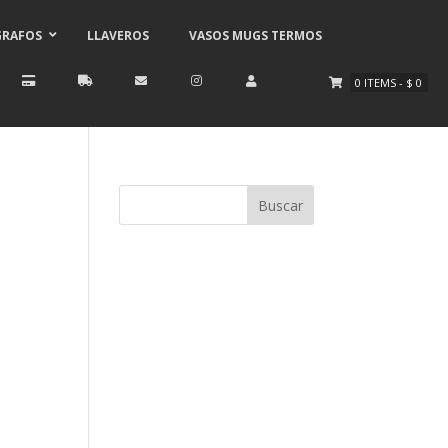
GRAFOS
LLAVEROS
VASOS MUGS TERMOS
0
ITEMS
-
$
0