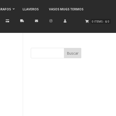
GRAFOS
LLAVEROS
VASOS MUGS TERMOS
0
ITEMS
-
$
0